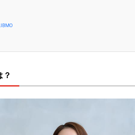
IBMO
は？