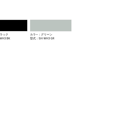
ラック
カラ―：グリーン
WH3 BK
型式：SH WH3 GR