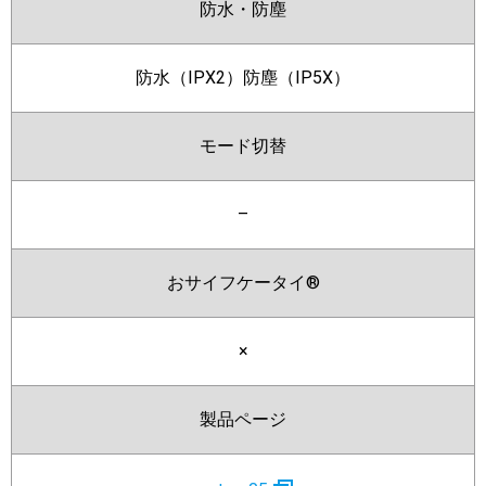
防水・防塵
防水（IPX2）防塵（IP5X）
モード切替
–
おサイフケータイ®
×
製品ページ