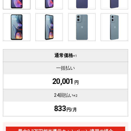
通常価格
※1
一括払い
20,001
円
24回払い
※2
833
円/月