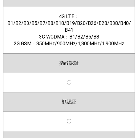
4G LTE：
B1/B2/B3/B5/B7/B8/B18/B19/B20/B26/B28/B38/B40/
B41
3G WCDMA：B1/B2/B5/B8
2G GSM：850MHz/900MHz/1,800MHz/1,900MHz
指紋認証
〇
顔認証
〇