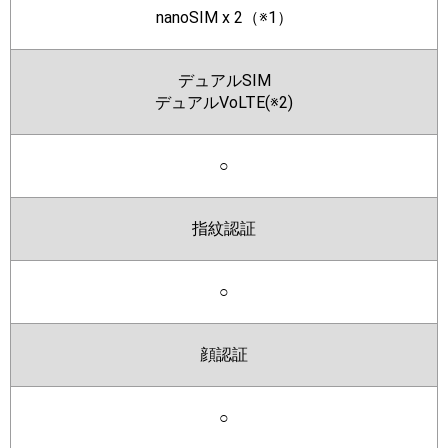
nanoSIM x 2（※1）
デュアルSIM
デュアルVoLTE(※2)
○
指紋認証
○
顔認証
○