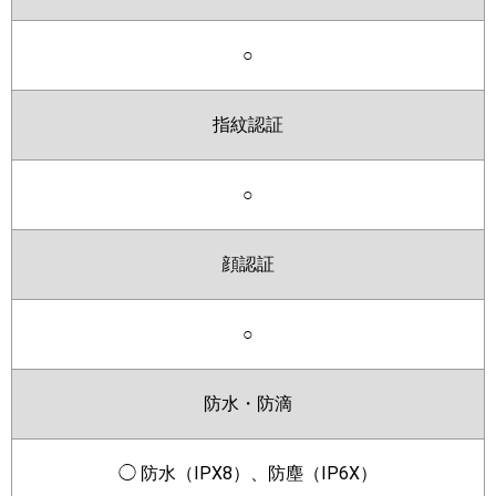
○
指紋認証
○
顔認証
○
防水・防滴
◯ 防水（IPX8）、防塵（IP6X）