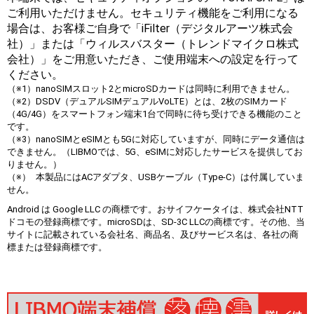
ご利用いただけません。セキュリティ機能をご利用になる
場合は、お客様ご自身で「iFilter（デジタルアーツ株式会
社）」または「ウィルスバスター（トレンドマイクロ株式
会社）」をご用意いただき、ご使用端末への設定を行って
ください。
（※1）nanoSIMスロット2とmicroSDカードは同時に利用できません。
（※2）DSDV（デュアルSIMデュアルVoLTE）とは、2枚のSIMカード
（4G/4G）をスマートフォン端末1台で同時に待ち受けできる機能のこと
です。
（※3）nanoSIMとeSIMとも5Gに対応していますが、同時にデータ通信は
できません。（LIBMOでは、5G、eSIMに対応したサービスを提供してお
りません。）
（※） 本製品にはACアダプタ、USBケーブル（Type-C）は付属していま
せん。
Android は Google LLC の商標です。おサイフケータイは、株式会社NTT
ドコモの登録商標です。microSDは、SD-3C LLCの商標です。その他、当
サイトに記載されている会社名、商品名、及びサービス名は、各社の商
標または登録商標です。