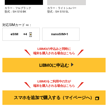
カラー：フルブラック
カラー：ライトシルバー
型式：SH S10 BK
型式：SH S10 SL
対応SIMカード
：
※4
eSIM
nanoSIM×1
※4
LIBMOの申込みと同時に
端末を購入される場合はこちら
LIBMOに申込む
LIBMOをご利用中の方が
端末を購入される場合はこちら
スマホを追加で購入する
（マイページへ）