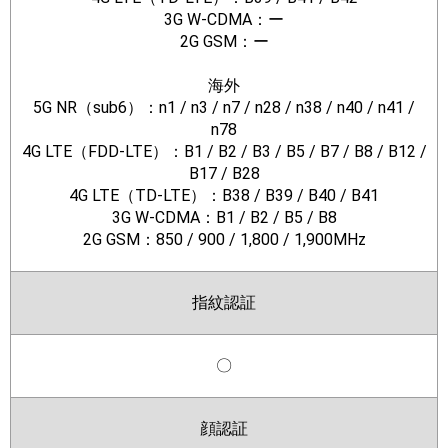
3G W-CDMA：ー
2G GSM：ー
海外
5G NR（sub6）：n1 / n3 / n7 / n28 / n38 / n40 / n41 /
n78
4G LTE（FDD-LTE）：B1 / B2 / B3 / B5 / B7 / B8 / B12 /
B17 / B28
4G LTE（TD-LTE）：B38 / B39 / B40 / B41
3G W-CDMA：B1 / B2 / B5 / B8
2G GSM：850 / 900 / 1,800 / 1,900MHz
指紋認証
〇
顔認証