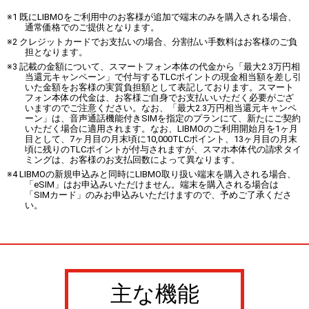
※1 既にLIBMOをご利用中のお客様が追加で端末のみを購入される場合、
通常価格でのご提供となります。
※2 クレジットカードでお支払いの場合、分割払い手数料はお客様のご負
担となります。
※3 記載の金額について、スマートフォン本体の代金から「最大2.3万円相
当還元キャンペーン」で付与するTLCポイントの現金相当額を差し引
いた金額をお客様の実質負担額として表記しております。スマート
フォン本体の代金は、お客様ご自身でお支払いいただく必要がござ
いますのでご注意ください。なお、「最大2.3万円相当還元キャンペ
ーン」は、音声通話機能付きSIMを指定のプランにて、新たにご契約
いただく場合に適用されます。なお、LIBMOのご利用開始月を1ヶ月
目として、7ヶ月目の月末頃に10,000TLCポイント、13ヶ月目の月末
頃に残りのTLCポイントが付与されますが、スマホ本体代の請求タイ
ミングは、お客様のお支払回数によって異なります。
※4 LIBMOの新規申込みと同時にLIBMO取り扱い端末を購入される場合、
「eSIM」はお申込みいただけません。端末を購入される場合は
「SIMカード」のみお申込みいただけますので、予めご了承くださ
い。
主な機能