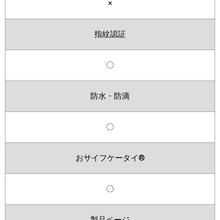
×
指紋認証
〇
防水・防滴
〇
おサイフケータイ®
〇
製品ページ