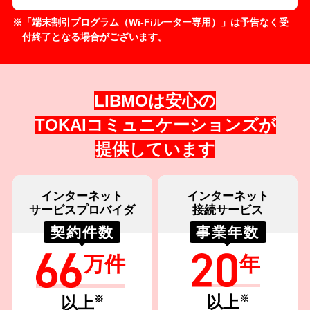
「端末割引プログラム（Wi-Fiルーター専用）」は予告なく受
付終了となる場合がございます。
LIBMOは安心の
TOKAIコミュニケーションズが
提供しています
インターネット
インターネット
サービスプロバイダ
接続サービス
契約件数
事業年数
万件
年
以上
※
以上
※