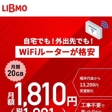
端末代金から
13,200
円
実質割引
工事不要
で
届いた日から