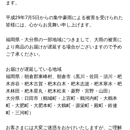
ます。
平成29年7月5日からの集中豪雨による被害を受けられた
皆様には、心からお見舞い申し上げます。
福岡県・大分県の一部地域につきまして、大雨の被害に
より商品のお届けが遅延する場合がございますので予め
ご了承ください。
お届けが遅延している地域
福岡県：朝倉郡東峰村、朝倉市（黒川・佐田・須川・杷
木赤谷・杷木古賀・杷木白木・杷木志波・杷木寒水・杷
木林田・杷木星丸・杷木松末・菱野・宮野・山田）
大分県：日田市（鶴城町・上宮町・鶴河内町・大鶴本
町・大肥町・大肥本町・大鶴町・源栄町・殿町・鈴連
町・三河町）
お客さまには大変ご迷惑をおかけいたしますが、ご理解