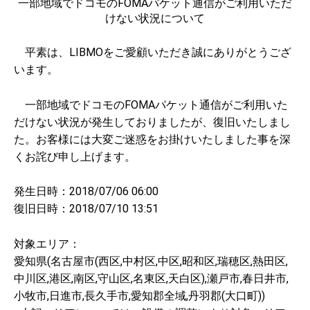
一部地域でドコモのFOMAパケット通信がご利用いただ
けない状況について
平素は、LIBMOをご愛顧いただき誠にありがとうござ
います。
一部地域でドコモのFOMAパケット通信がご利用いた
だけない状況が発生しておりましたが、復旧いたしまし
た。お客様には大変ご迷惑をお掛けいたしました事を深
くお詫び申し上げます。
発生日時：2018/07/06 06:00
復旧日時：2018/07/10 13:51
対象エリア：
愛知県(名古屋市(西区,中村区,中区,昭和区,瑞穂区,熱田区,
中川区,港区,南区,守山区,名東区,天白区),瀬戸市,春日井市,
小牧市,日進市,長久手市,愛知郡全域,丹羽郡(大口町))