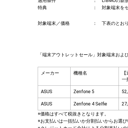
適用条件 ： LIBMOの新規お申
特典 ： 対象端末をセール価
対象端末／価格 ： 下表のとお
「端末アウトレットセール」対象端末およ
メーカー
機種名
【
一
ASUS
Zenfone 5
52
ASUS
Zenfone 4 Selfie
27
※価格はすべて税抜きとなります。
※お支払いは一括払いか分割払いからお選び