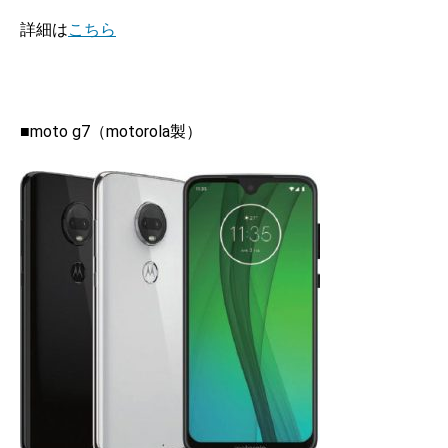
詳細は
こちら
■moto g7（motorola製）