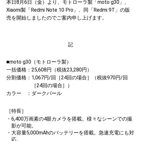
本日8月6日（金）より、モトローラ製「moto g30」、
Xiaomi製「Redmi Note 10 Pro」、同「Redmi 9T」の販
売を開始しましたのでご案内申し上げます。
記
■moto g30（モトローラ製）
一括価格：
25,608円（税抜23,280円）
分割価格：
1,067円/回［24回の場合］（税抜970円/回
［24回の場合］）
カラー ：
ダークパール
［特長］
・6,400万画素の4眼カメラを搭載。様々なシーンでの撮
影が可能。
・大容量5,000mAhのバッテリーを搭載。急速充電にも対
応。