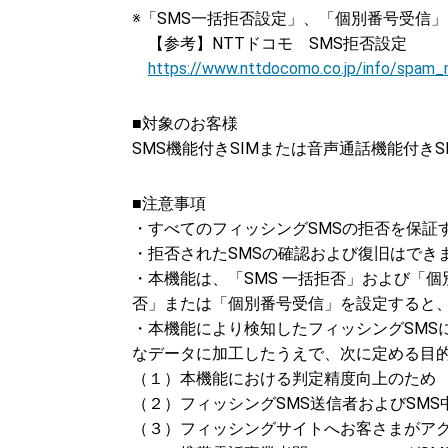
※「SMS一括拒否設定」、「個別番号受信
【参考】NTTドコモ SMS拒否設定
https://www.nttdocomo.co.jp/info/spam_
■対象のお客様
SMS機能付きSIMまたは音声通話機能付き
■注意事項
・すべてのフィッシングSMSの拒否を保証
・拒否されたSMSの確認および復旧はでき
・本機能は、「SMS 一括拒否」および「
否」または「個別番号受信」を設定すると
・本機能により検知したフィッシングSMS
なデータに加工したうえで、次に定める目
（１）本機能における判定精度向上のため
（２）フィッシングSMS送信者およびSM
（３）フィッシングサイトへお客さまがア