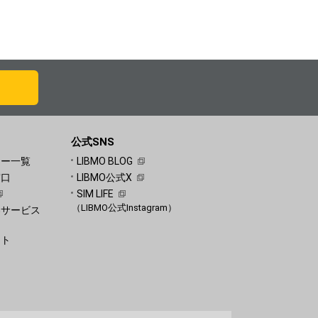
公式SNS
ュー一覧
LIBMO BLOG
窓口
LIBMO公式X
SIM LIFE
（LIBMO公式Instagram）
客サービス
）
ート
）