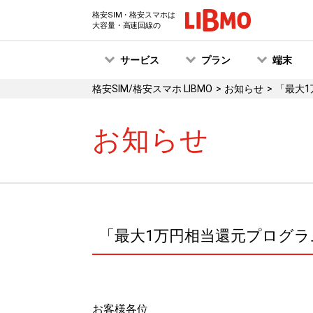
格安SIM・格安スマホは
大容量・高速回線の
サービス
プラン
端末
格安SIM/格安スマホ LIBMO
お知らせ
「最大
お知らせ
「最大1万円相当還元プログ
お客様各位