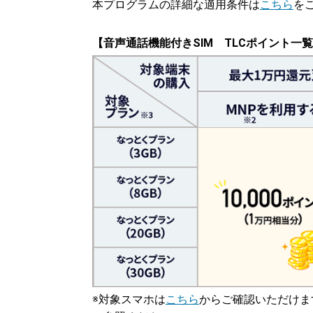
本プログラムの詳細な適用条件は
こちら
を
【音声通話機能付きSIM TLCポイント一
※対象スマホは
こちら
からご確認いただけま