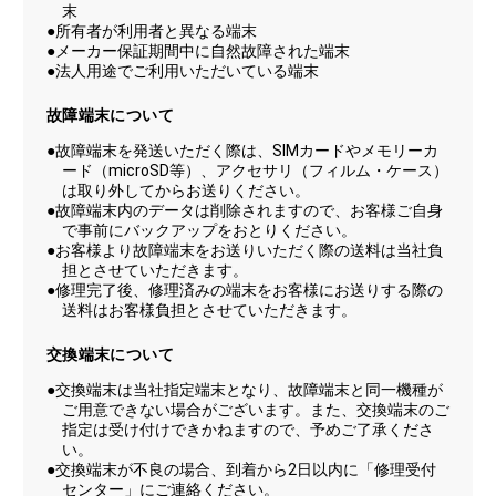
末
●所有者が利用者と異なる端末
●メーカー保証期間中に自然故障された端末
●法人用途でご利用いただいている端末
故障端末について
●故障端末を発送いただく際は、SIMカードやメモリーカ
ード（microSD等）、アクセサリ（フィルム・ケース）
は取り外してからお送りください。
●故障端末内のデータは削除されますので、お客様ご自身
で事前にバックアップをおとりください。
●お客様より故障端末をお送りいただく際の送料は当社負
担とさせていただきます。
●修理完了後、修理済みの端末をお客様にお送りする際の
送料はお客様負担とさせていただきます。
交換端末について
●交換端末は当社指定端末となり、故障端末と同一機種が
ご用意できない場合がございます。また、交換端末のご
指定は受け付けできかねますので、予めご了承くださ
い。
●交換端末が不良の場合、到着から2日以内に「修理受付
センター」にご連絡ください。