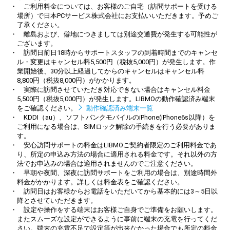
・ ご利用料金については、お客様のご自宅（訪問サポートを受ける
場所）で日本PCサービス株式会社にお支払いいただきます。予めご
了承ください。
・ 離島および、僻地につきましては別途交通費が発生する可能性が
ございます。
・ 訪問日前日18時からサポートスタッフの到着時間までのキャンセ
ル・変更はキャンセル料5,500円（税抜5,000円）が発生します。作
業開始後、30分以上経過してからのキャンセルはキャンセル料
8,800円（税抜8,000円）がかかります。
・ 実際に訪問させていただき対応できない場合はキャンセル料金
5,500円（税抜5,000円）が発生します。LIBMOの動作確認済み端末
をご確認ください。
動作確認済み端末一覧
・ KDDI（au）、ソフトバンクモバイルのiPhone(iPhone6s以降）を
ご利用になる場合は、SIMロック解除の手続きを行う必要がありま
す。
・ 安心訪問サポートの料金はLIBMOご契約者限定のご利用料金であ
り、所定の申込み方法の場合に適用される料金です。それ以外の方
法でお申込みの場合は適用されませんのでご注意ください。
・ 早朝や夜間、深夜に訪問サポートをご利用の場合は、別途時間外
料金がかかります。詳しくは料金表をご確認ください。
・ 訪問日はお客様からお電話をいただいてから基本的には3～5日以
降とさせていただきます。
・ 設定や操作をする端末はお客様ご自身でご準備をお願いします。
またスムーズな設定ができるように事前に端末の充電を行ってくだ
さい。端末の充電不足で設定等が出来なかった場合でも所定の料金