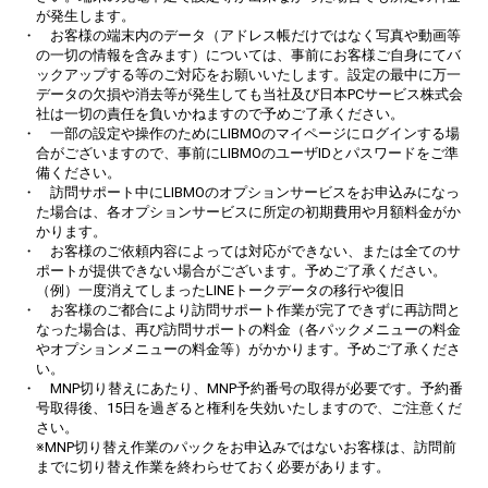
が発生します。
・ お客様の端末内のデータ（アドレス帳だけではなく写真や動画等
の一切の情報を含みます）については、事前にお客様ご自身にてバ
ックアップする等のご対応をお願いいたします。設定の最中に万一
データの欠損や消去等が発生しても当社及び日本PCサービス株式会
社は一切の責任を負いかねますので予めご了承ください。
・ 一部の設定や操作のためにLIBMOのマイページにログインする場
合がございますので、事前にLIBMOのユーザIDとパスワードをご準
備ください。
・ 訪問サポート中にLIBMOのオプションサービスをお申込みになっ
た場合は、各オプションサービスに所定の初期費用や月額料金がか
かります。
・ お客様のご依頼内容によっては対応ができない、または全てのサ
ポートが提供できない場合がございます。予めご了承ください。
（例）一度消えてしまったLINEトークデータの移行や復旧
・ お客様のご都合により訪問サポート作業が完了できずに再訪問と
なった場合は、再び訪問サポートの料金（各パックメニューの料金
やオプションメニューの料金等）がかかります。予めご了承くださ
い。
・ MNP切り替えにあたり、MNP予約番号の取得が必要です。予約番
号取得後、15日を過ぎると権利を失効いたしますので、ご注意くだ
さい。
※MNP切り替え作業のパックをお申込みではないお客様は、訪問前
までに切り替え作業を終わらせておく必要があります。