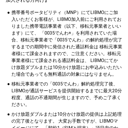
加入される方向け】
携帯番号ポータビリティ（MNP）にてLIBMOにご加
入いただくお客様が、LIBMO加入前にご利用されてお
りました携帯電話事業者（以下、移転元事業者といい
ます）にて、 「0035でんわ※」を利用されていた場
合、移転元事業者で「0035でんわ」の解約処理が完了
するまでの期間中に発信された通話料金は 移転元事業
者様にて課金されますので、ご注意ください。移転元
事業者様にて課金される通話料金は、 LIBMOにてか
け放題ダブルまたは10分かけ放題にお申込みいただい
た場合であっても無料通話の対象にはなりません。
移転元事業者での「0035でんわ」解約処理完了後、
LIBMOが通話サービスを提供開始するまでに最大20分
程度、通話の不通期間が生じますので、予めご了承く
ださい。
かけ放題ダブルまたは10分かけ放題の提供は上記処理
の完了後となります。 大変お手数ですが、LIBMOマ
イページにて、「契約1（SIMと端末）」項目内のか