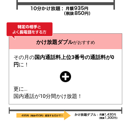
かけ放題ダブル
がおすすめ
その月の
国内通話料上位3番号の通話料が0
円
に！
更に…
国内通話が10分間かけ放題！