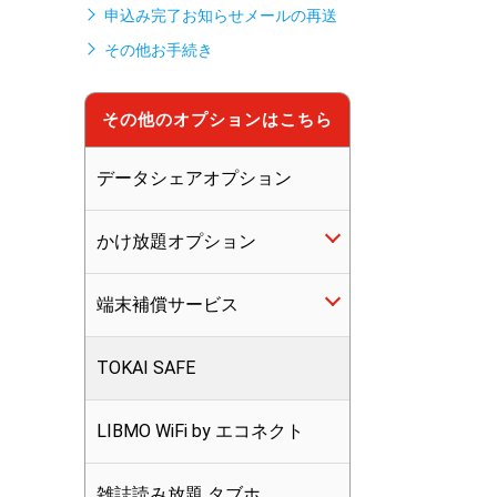
申込み完了お知らせメールの再送
その他お手続き
その他のオプションはこちら
データシェアオプション
かけ放題オプション
端末補償サービス
5分かけ放題
TOKAI SAFE
10分かけ放題
LIBMO端末補償
LIBMO WiFi by エコネクト
かけ放題マックス
つながる端末保証
雑誌読み放題 タブホ