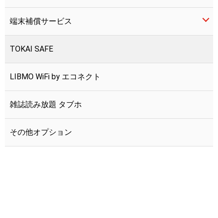
端末補償サービス
5分かけ放題
TOKAI SAFE
10分かけ放題
LIBMO端末補償
LIBMO WiFi by エコネクト
かけ放題マックス
つながる端末保証
雑誌読み放題 タブホ
その他オプション