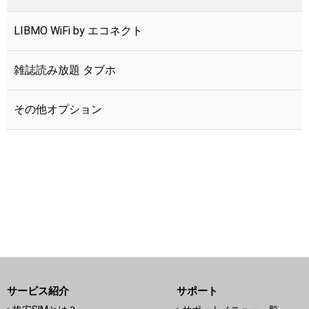
LIBMO WiFi by エコネクト
かけ放題マックス
つながる端末保証
雑誌読み放題 タブホ
その他オプション
サービス紹介
サポート