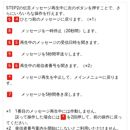
STEP2の伝言メッセージ再生中に次のボタンを押すことで、さ
らにいろいろな操作を行えます。
6
4
ひとつ前のメッセージに戻ります。（※1）
8
メッセージを一時停止（20秒間）します。
6
5
再生中のメッセージの受信日時を聞きます。
9
メッセージを5秒間早送りします。
6
6
再生中の発信者番号を聞きます。（※2）
*
メッセージ再生を中止して、メインメニューに戻りま
す。
7
メッセージを5秒間巻き戻します。
※1 1番目のメッセージ再生中には作動しません。
誤って操作した場合には
*
を2回押して、前の操作に戻っ
てください。
※2 発信者番号案内を開始にしないとご利用いただけません。