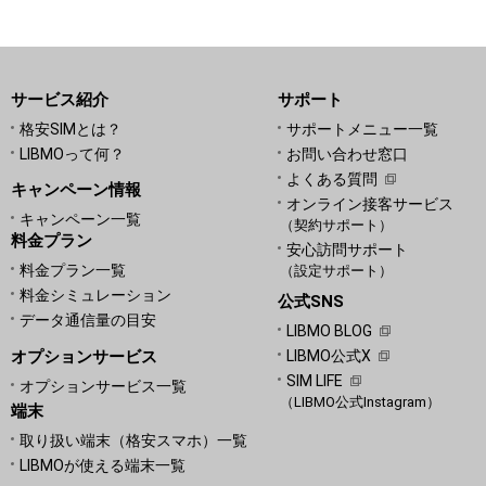
い。
ドコモショップでのお手続き
にあたっての注意事項
LIBMOでは、ご自宅でのオンライン購入でも店
サービス紹介
サポート
舗へ来店された時と同じようにスタッフがお手
格安SIMとは？
サポートメニュー一覧
伝いする「オンライン接客サービス」に対応し
店舗検索・来店予約
LIBMOって何？
お問い合わせ窓口
ています。
よくある質問
「ドコモのエコノミーMVNO」
LIBMOの
キャンペーン情報
お気軽にご相談ください。
オンライン接客サービス
申込み
キャンペーン一覧
（契約サポート）
料金プラン
安心訪問サポート
オンライン接客について
料金プラン一覧
（設定サポート）
料金シミュレーション
公式SNS
データ通信量の目安
LIBMO BLOG
オプションサービス
LIBMO公式X
SIM LIFE
オプションサービス一覧
（LIBMO公式Instagram）
端末
取り扱い端末（格安スマホ）一覧
LIBMOが使える端末一覧