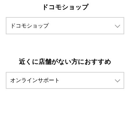
ドコモショップ
駐車場
あり
LIBMO
お申込みに
必要なもの
TEL
055-943-5400
LIBMOの来店予約
アクセス
カタクラパーク近く。
定休日
なし
ドコモショップ
駐車場
あり
iPhone修理の来店予約
LIBMOの来店予約
本人確認書類
ご本人名義の
クレジットカード
(運転免許証など)
アクセス
日清プラザ３F、くまざわ書店近く。
iPhone修理の来店予約
近くに店舗がない方におすすめ
LIBMOの来店予約
オンラインサポート
ご連絡用
MNP予約番号
メールアドレス
(他社からお乗り換えの場合)
LIBMOの来店予約
全国のドコモショップでもLIBMOをご契約いた
だけます。事前にご予約の上、ご来店くださ
iPhone修理の来店予約
い。
ご予約前に必ず下記の注意事項をお読みくださ