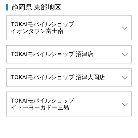
静岡県 東部地区
駐車場
あり
LIBMOの来店予約
営業時間
10:00～19:00
定休日
毎週火曜日・木曜 ※祝日は除く
アクセス
ノブレスパルク袋井内
④ 機種変更(端末の追加購入)
TOKAIモバイルショップ
TEL
053-546-0111
駐車場
あり
iPhone修理の来店予約
イオンタウン富士南
LIBMOの来店予約
定休日
なし
JR磐田駅南口から徒歩5分。
静岡県富士市鮫島118-10
アクセス
住所
上岡田線新幹線北。
イオンタウン富士南2F
LIBMOをご利用中の方は店頭で
新しい端末を
駐車場
あり
iPhone修理の来店予約
TOKAIモバイルショップ 沼津店
購入
いただけます。来店日当日のお持ち帰り
営業時間
10:00～19:00
が可能です。
LIBMOの来店予約
アクセス
イオン浜松西店内、1F南側エスカレーター前。
静岡県沼津市寿町8-28
住所
TEL
0545-87-3600
TOKAIモバイルショップ 沼津大岡店
営業時間
10:30～19:30
iPhone修理の来店予約
LIBMOの来店予約
定休日
なし
静岡県沼津市大岡1237-5
住所
TEL
055-929-0705
TOKAIモバイルショップ
駐車場
あり
営業時間
10:30～19:30
イトーヨーカドー三島
定休日
第一、第三水曜日 ※祝日は除く
LIBMOの来店予約
イオンタウン富士南内、
アクセス
静岡県三島市中田町9-30
TEL
055-954-2733
2Fフードコート入口近く。
住所
駐車場
あり
日清プラザ3F
iPhone修理の来店予約
定休日
毎週月曜日、火曜日、木曜日 ※祝日は除く
営業時間
10:00～20:00
アクセス
ユニクロ・GU沼津店の隣。