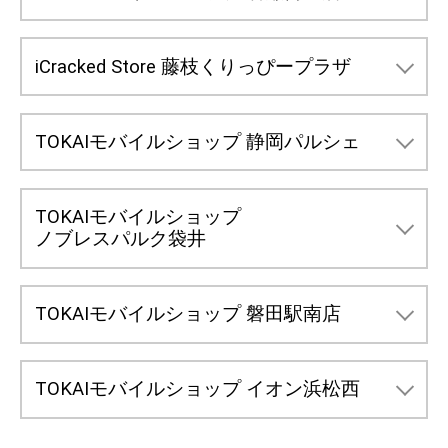
営業時間
10:00～19:00
静岡県静岡市葵区上足洗4-8-27
住所
ご契約い
TEL
054-267-4181
のお持ち
LIBMOの
新規契約およびMNP(他社から乗り換
iCracked Store 藤枝くりっぴープラザ
え)契約
を承ります。
営業時間
10:30～19:30
定休日
なし
静岡県藤枝市青木2丁目8-28
住所
TEL
054-209-1466
TOKAIモバイルショップ 静岡パルシェ
② 端末レンタル
駐車場
あり
営業時間
10:00～17:00(最終受付は16:30まで)
定休日
毎週火曜日・金曜日 ※祝日は除く
静岡市葵区黒金町49番地
住所
アクセス
JR東静岡駅北口より徒歩3分。
パルシェ本館1F
TEL
054-631-5440
TOKAIモバイルショップ
駐車場
あり
営業時間
11:00-20:00
ノブレスパルク袋井
最大14日間、LIBMO端末およびSIMカードを
定休日
毎週火曜日・水曜日
無料貸し出しいたします。
通信速度やスマホ
アクセス
唐瀬街道沿い、静岡市立高校近く。
の操作感を事前にお試し
いただけます。
TEL
054-252-2711
住所
静岡県袋井市高尾3000番地
駐車場
あり
TOKAIモバイルショップ 磐田駅南店
平日:11:00～20:00
定休日
なし
営業時間
LIBMOの来店予約
③ iPhone修理
アクセス
藤枝中央青果市場の東側となり。
土日祝:10:00～19:00
静岡県磐田市中泉1913
住所
駐車場
あり
TEL
0538-67-8480
TOKAIモバイルショップ イオン浜松西
iPhone修理の来店予約
営業時間
10:30～19:30
LIBMOの来店予約
アクセス
静岡駅北口のサブウェイの横、竹千代君像の前
定休日
なし
静岡県浜松中央区入野町6244-1
住所
iPhoneの修理(ディスプ レイ交換等)やバッテ
イオン浜松西店1F
TEL
0538-39-0055
リー 交換
iを受付いたします。